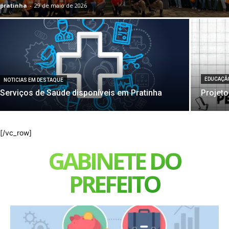
pratinha
-
29 de maio de 2026
EDUCAÇÃ
NOTICIAS EM DESTAQUE
Serviços de Saúde disponíveis em Pratinha
Projeto
[/vc_row]
GABINETE DO
PREFEITO