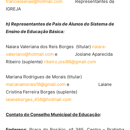
francieleelias@hotmail.com
Representantes da
IGREJA
h) Representantes de Pais de Alunos do Sistema de
Ensino de Educação Básica:
Naiara Valeriana dos Reis Borges (titular)
naiara-
valeriano@hotmail.com
e Josiane Aparecida
Ribeiro (suplente)
ribeiro.josi86@gmail.com
Mariana Rodrigues de Morais (titular)
marianamorais16@gmail.com
e Laiane
Cristina Ferreira Borges (suplente)
laianeborges_456@hotmail.com
Contato do Conselho Municipal de Educação
:
Endereço
: Praça do Rosário, nº 365, Centro – Pratinha