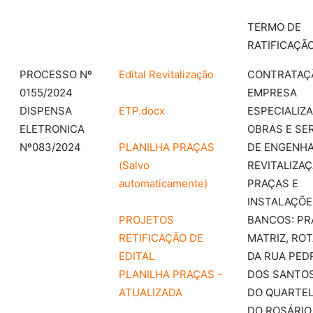
TERMO DE
RATIFICAÇÃ
PROCESSO Nº
Edital Revitalização
CONTRATAÇ
0155/2024
EMPRESA
DISPENSA
ETP.docx
ESPECIALIZ
ELETRONICA
OBRAS E SE
Nº083/2024
PLANILHA PRAÇAS
DE ENGENHA
(Salvo
REVITALIZA
automaticamente)
PRAÇAS E
INSTALAÇÕE
PROJETOS
BANCOS: PR
RETIFICAÇÃO DE
MATRIZ, RO
EDITAL
DA RUA PED
PLANILHA PRAÇAS -
DOS SANTOS
ATUALIZADA
DO QUARTEL
DO ROSÁRIO