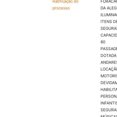
Ratificação do
FURACÃ
processo
DA ALEG
ILUMINA
ITENS D
SEGURA
CAPACID
80
PASSAGE
DOTADA 
ANDARES
LOCAÇÃO
MOTORI
DEVIDA
HABILIT
PERSON
INFANTIS
SEGURA
MÚSICAS