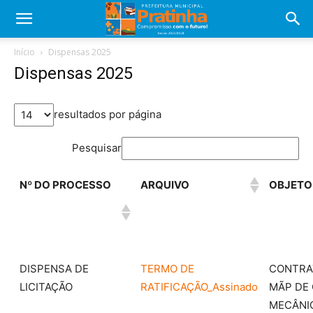
Início
Dispensas 2025
Dispensas 2025
resultados por página
Pesquisar
Nº DO PROCESSO
ARQUIVO
OBJETO
DISPENSA DE
TERMO DE
CONTRA
LICITAÇÃO
RATIFICAÇÃO_Assinado
MÃP DE
MECÂNIC