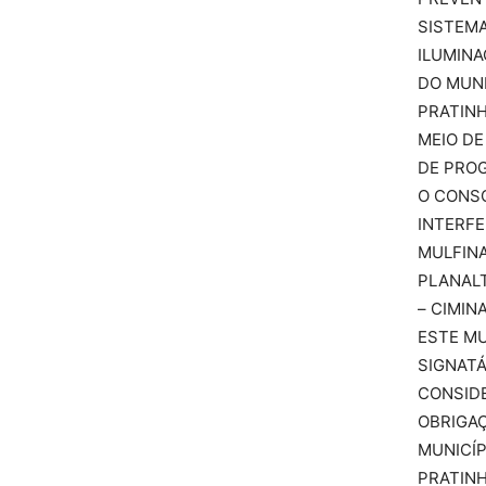
SISTEMA
ILUMINA
DO MUNI
PRATIN
MEIO D
DE PRO
O CONS
INTERFE
MULFINA
PLANAL
– CIMIN
ESTE MU
SIGNATÁ
CONSID
OBRIGA
MUNICÍP
PRATIN