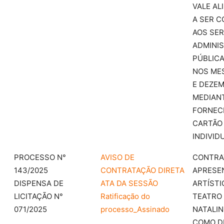
VALE AL
A SER C
AOS SER
ADMINI
PÚBLICA
NOS MES
E DEZEM
MEDIAN
FORNEC
CARTÃO
INDIVID
PROCESSO N°
AVISO DE
CONTRA
143/2025
CONTRATAÇÃO DIRETA
APRESE
DISPENSA DE
ATA DA SESSÃO
ARTÍSTI
LICITAÇÃO N°
Ratificação do
TEATRO 
071/2025
processo_Assinado
NATALIN
COMO D