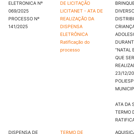
ELETRONICA Nº
DE LICITAÇÃO
BRINQU
069/2025
LICITANET - ATA DE
DIVERSO
PROCESSO Nº
REALIZAÇÃO DA
DISTRIB
141/2025
DISPENSA
CRIANÇA
ELETRÔNICA
ADOLES
Ratificação do
DURANT
processo
“NATAL
QUE SE
REALIZA
23/12/2
POLIESP
MUNICIP
ATA DA 
TERMO 
RATIFIC
DISPENSA DE
TERMO DE
AQUISIÇ