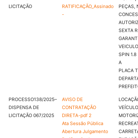
LICITAÇÃO
RATIFICAÇÃO_Assinado
PEÇAS, 
-
CONCES
AUTORIZ
SEXTA R
GARANT
VEICUL
SPIN 1.
A
PLACA T
DEPART
PREFEIT
PROCESSO138/2025–
AVISO DE
LOCAÇÃ
DISPENSA DE
CONTRATAÇÃO
VEÍCUL
LICITAÇÃO 067/2025
DIRETA-pdf 2
MOTORI
Ata Sessão Pública
RECREAT
Abertura Julgamento
CARRET