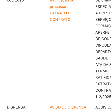
068/2025
Ratificação do
DE EMP
processo
ESPECIA
EXTRATO DE
A PREST
CONTRATO
SERVIÇO
FORMAÇ
APERFE
DE CON
VINCUL
DEPART
SAÚDE
ATA DA 
TERMO 
RATIFIC
EXTRAT
CONTRA
112/202
DISPENSA
AVISO DE DISPENSA
AQUISIÇ