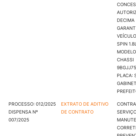
CONCES
AUTORIZ
DECIMA 
GARANT
VEÍCUL
SPIN 1.8
MODELO 
CHASSI
9BGJJ75
PLACA: 
GABINE
PREFEIT
PROCESSO: 012/2025
EXTRATO DE ADITIVO
CONTRA
DISPENSA Nº
DE CONTRATO
SERVIÇO
007/2025
MANUT
CORRETI
PREVEN