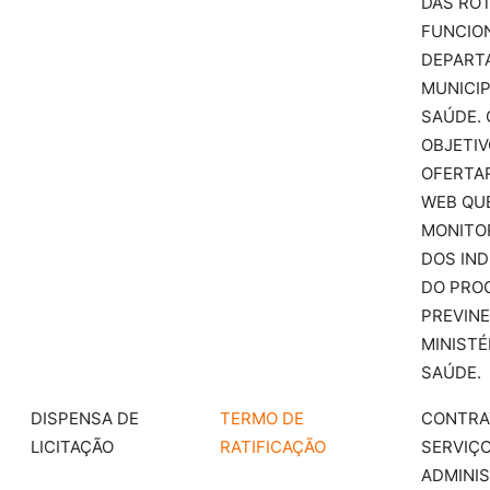
DAS RO
FUNCIO
DEPART
MUNICIP
SAÚDE.
OBJETIV
OFERTAR
WEB QU
MONITO
DOS IN
DO PRO
PREVINE
MINISTÉ
SAÚDE.
DISPENSA DE
TERMO DE
CONTRA
LICITAÇÃO
RATIFICAÇÃO
SERVIÇO
ADMINI