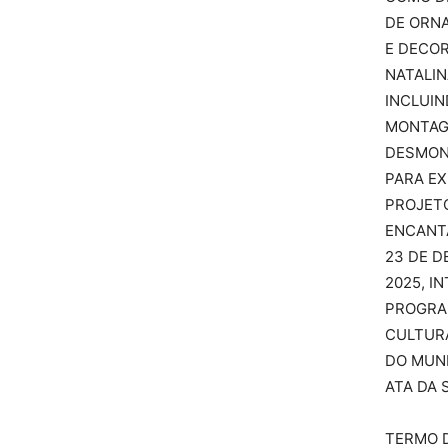
DE ORN
E DECO
NATALIN
INCLUI
MONTAG
DESMON
PARA E
PROJETO
ENCANT
23 DE D
2025, I
PROGRA
CULTURA
DO MUNI
ATA DA 
TERMO 