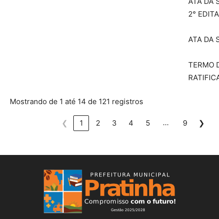
ATA DA 
2° EDIT
ATA DA 
TERMO 
RATIFIC
Mostrando de 1 até 14 de 121 registros
…
❮
1
2
3
4
5
9
❯