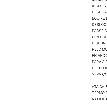
INCLUI
DESPES
EQUIPE 
DESLOC
PASSEIO
O PERC
DISPONI
PELO MU
FICANDO
PARA A
DE 03 H
SERVIÇ
ATA DA 
TERMO 
RATIFIC