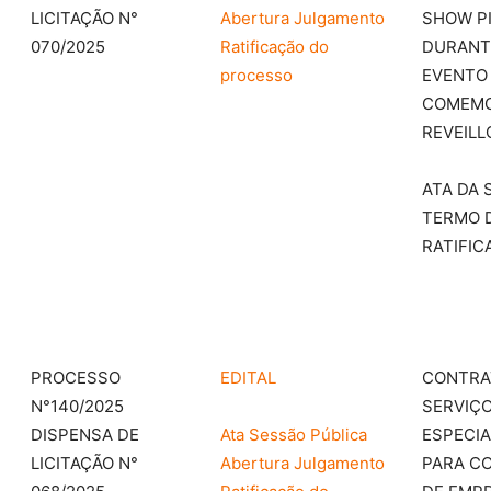
LICITAÇÃO N°
Abertura Julgamento
SHOW P
070/2025
Ratificação do
DURANT
processo
EVENTO
COMEM
REVEILL
ATA DA 
TERMO 
RATIFIC
PROCESSO
EDITAL
CONTRA
N°140/2025
SERVIÇ
DISPENSA DE
Ata Sessão Pública
ESPECIA
LICITAÇÃO N°
Abertura Julgamento
PARA C