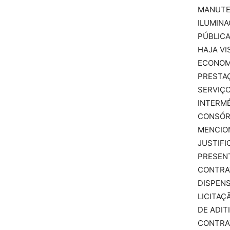
MANUTE
ILUMIN
PÚBLIC
HAJA VI
ECONOM
PRESTA
SERVIÇ
INTERM
CONSÓR
MENCIO
JUSTIFI
PRESEN
CONTRA
DISPENS
LICITAÇ
DE ADIT
CONTRA