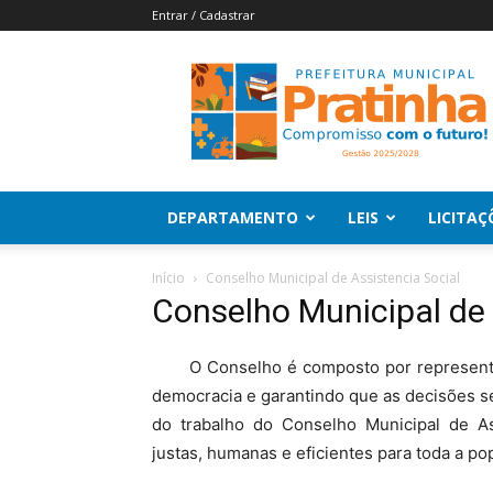
Entrar / Cadastrar
Pratinha
|
Prefeitura
Municipal
de
Pratinha
DEPARTAMENTO
LEIS
LICITAÇ
Início
Conselho Municipal de Assistencia Social
Conselho Municipal de 
O Conselho é composto por representante
democracia e garantindo que as decisões se
do trabalho do Conselho Municipal de Ass
justas, humanas e eficientes para toda a po