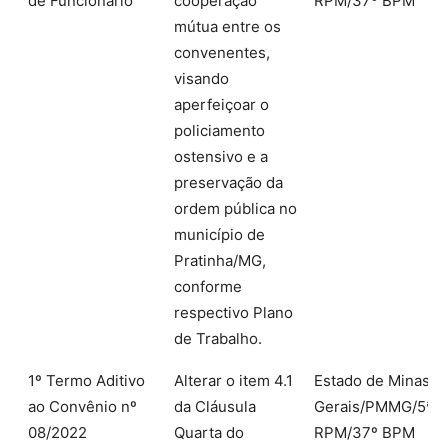
de Funcionário
cooperação
RPM/37º BPM
mútua entre os
convenentes,
visando
aperfeiçoar o
policiamento
ostensivo e a
preservação da
ordem pública no
município de
Pratinha/MG,
conforme
respectivo Plano
de Trabalho.
1º Termo Aditivo
Alterar o item 4.1
Estado de Minas
ao Convênio nº
da Cláusula
Gerais/PMMG/5ª
08/2022
Quarta do
RPM/37º BPM