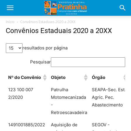
Início
Convênios Estaduais 2020 a 20XX
Convênios Estaduais 2020 a 20XX
resultados por página
Pesquisar
Nº do Convênio
Objeto
Órgão
Nº do Convênio
Objeto
Órgão
123 100 007
Patrulha
SEAPA-Sec. Est.
2/2020
Motomecanizada
Agric. Pec.
-
Abastecimento
Retroescavadeira
1491001885/2022
Aquisição de
SEGOV -