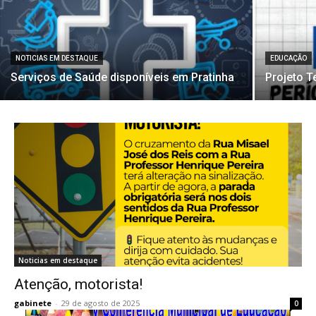
NOTICIAS EM DESTAQUE
EDUCAÇÃO
Serviços de Saúde disponíveis em Pratinha
Projeto T
Noticias em destaque
Atenção, motorista!
gabinete
-
29 de agosto de 2025
0