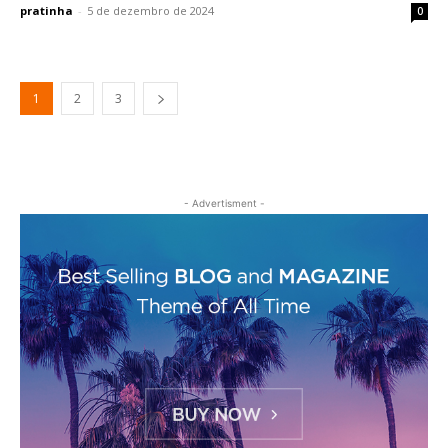
pratinha
-
5 de dezembro de 2024
0
1
2
3
- Advertisment -