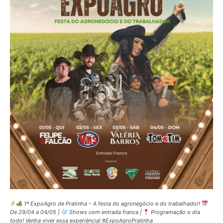
1ª ExpoAgro de Pratinha – A festa do agronegócio e do trabalhador!
De 29/04 a 04/05 |
Shows com entrada franca |
Programação o dia
todo! Venha viver essa experiência! #ExpoAgroPratinha