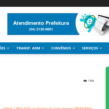
ÕES
TRANSP. ADM
CONVÊNIOS
SERVIÇOS
1706
edital 2 BOLSAS-audiovisual com anexos PRATINHA