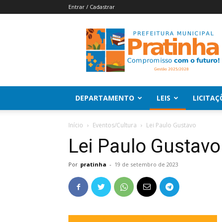
Entrar / Cadastrar
Pratinha
|
Prefeitura
Municipal
de
Pratinha
DEPARTAMENTO
LEIS
LICITAÇ
Início
Eventos/Cultura
Lei Paulo Gustavo
Lei Paulo Gustavo
Por
pratinha
-
19 de setembro de 2023