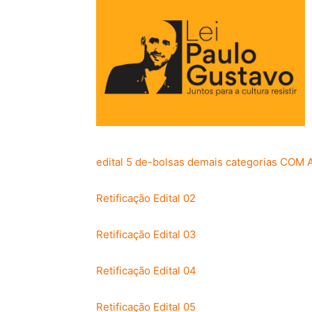
edital 5 de-bolsas demais categorias CO
Retificação Edital 02
Retificação Edital 03
Retificação Edital 04
Retificação Edital 05