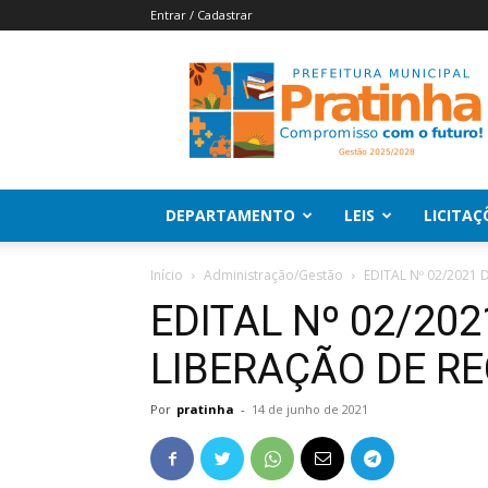
Entrar / Cadastrar
Pratinha
|
Prefeitura
Municipal
de
Pratinha
DEPARTAMENTO
LEIS
LICITAÇ
Início
Administração/Gestão
EDITAL Nº 02/2021
EDITAL Nº 02/20
LIBERAÇÃO DE R
Por
pratinha
-
14 de junho de 2021